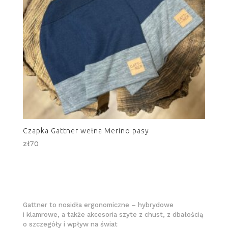
Czapka Gattner wełna Merino pasy
zł
70
Gattner to nosidła ergonomiczne – hybrydowe
i klamrowe, a także akcesoria szyte z chust, z dbałością
o szczegóły i wpływ na świat