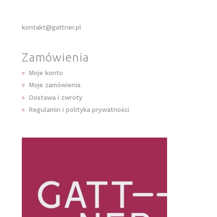
kontakt@gattner.pl
Zamówienia
Moje konto
Moje zamówienia
Dostawa i zwroty
Regulamin i polityka prywatności