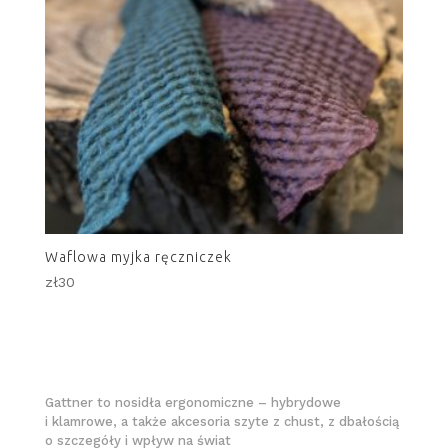
Waflowa myjka ręczniczek
zł
30
Gattner to nosidła ergonomiczne – hybrydowe
i klamrowe, a także akcesoria szyte z chust, z dbałością
o szczegóły i wpływ na świat