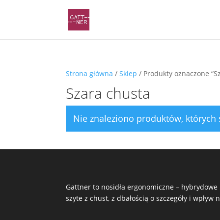
Strona główna
/
Sklep
/ Produkty oznaczone “S
Szara chusta
Nie znaleziono produktów, których 
Gattner to nosidła ergonomiczne – hybrydowe i
szyte z chust, z dbałością o szczegóły i wpływ 