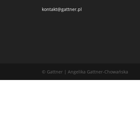
kontakt@gattner.pl
© Gattner | Angelika Gattner-Chowańska