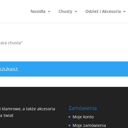
Nosidła
Chusty
Odzież i Akcesoria
zara chusta”
szukasz.
Zamówienia
 klamrowe, a także akcesoria
na świat
Moje konto
Moje zamówienia