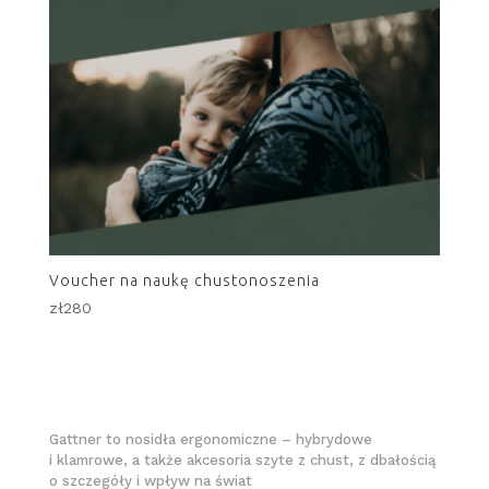
Voucher na naukę chustonoszenia
zł
280
Gattner to nosidła ergonomiczne – hybrydowe
i klamrowe, a także akcesoria szyte z chust, z dbałością
o szczegóły i wpływ na świat