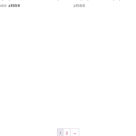
Pierwotna
Aktualna
589
zł
559
zł
589
cena
cena
wynosiła:
wynosi:
zł589.
zł559.
1
2
→