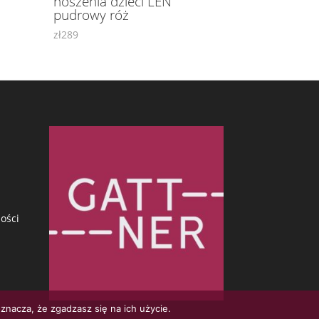
noszenia dzieci LEN
pudrowy róż
zł
289
ości
znacza, że zgadzasz się na ich użycie.