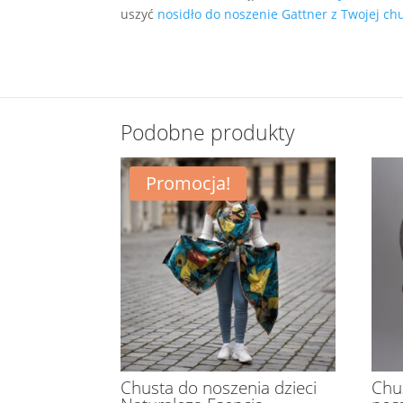
uszyć
nosidło do noszenie Gattner z Twojej ch
Podobne produkty
Promocja!
Chusta do noszenia dzieci
Chu