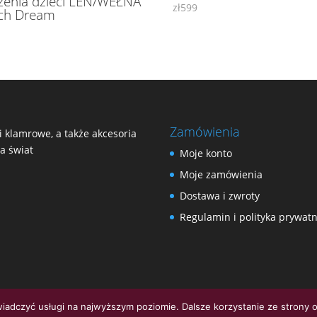
zenia dzieci LEN/WEŁNA
zł
599
ch Dream
9
Zamówienia
 klamrowe, a także akcesoria
na świat
Moje konto
Moje zamówienia
Dostawa i zwroty
Regulamin i polityka prywatn
wiadczyć usługi na najwyższym poziomie. Dalsze korzystanie ze strony o