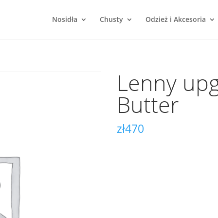
Nosidła
Chusty
Odzież i Akcesoria
Lenny up
Butter
zł
470