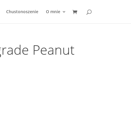
Chustonoszenie
O mnie
grade Peanut