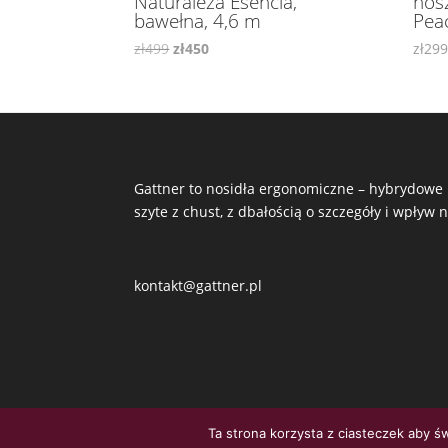
Naturaleza Esencia,
nos
bawełna, 4,6 m
Pea
Pierwotna
Aktualna
zł
499
zł
450
zł
29
cena
cena
wynosiła:
wynosi:
zł499.
zł450.
Gattner to nosidła ergonomiczne – hybrydowe i
szyte z chust, z dbałością o szczegóły i wpływ 
kontakt@gattner.pl
Ta strona korzysta z ciasteczek aby ś