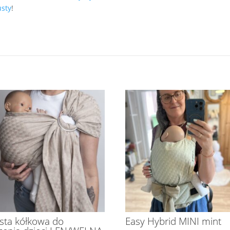
usty
!
sta kółkowa do
Easy Hybrid MINI mint