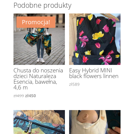
Podobne produkty
Promocja!
Chusta do noszenia
Easy Hybrid MINI
dzieci Naturaleza
black flowers linnen
Esencia, bawełna,
zł
589
4,6 m
Pierwotna
Aktualna
zł
499
zł
450
cena
cena
wynosiła:
wynosi:
zł499.
zł450.