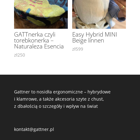
GATTnerka czyli
Easy Hybrid MINI
torebkonerka –
Beige linnen
Naturaleza Esencia
zł
599
zł
250
Gattner to nosidła ergonomiczne – hybrydowe
i klamrowe, a także akcesoria szyte z chust,
z dbałością o szczegóły i wpływ na świat
kontakt@gattner.pl