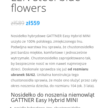
flowers
Pierwotna
Aktualna
zł
589
zł
559
cena
cena
wynosiła:
wynosi:
Nosidełko hybrydowe GATTNER Easy Hybrid MINI
zł589.
zł559.
uszyto ze 100% polskiego, zmiękczonego lnu.
Podwójna warstwa lnu sprawia, że chustonosidełko
jest bardzo miękkie, komfortowe i jednocześnie
wytrzymałe. Chustonosidełko zaprojektowano tak,
by bezpiecznie nosić w nim nawet najmniejsze
dzieci. Doskonale sprawdza się już
od rozmiaru
ubranek 56/62
. Unikalna konstrukcja tego
chustonosidła sprawia, że może ono służyć przez cały
okres noszenia dziecka, do rozmiaru 104 (ok. 3 lata).
Nosidełko do noszenia niemowląt
GATTNER Easy Hybrid MINI
nosidło hybrydowe, tzw. chustonosidełko