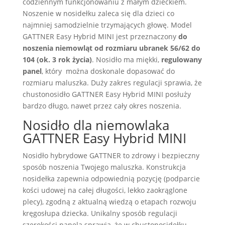
codziennym funkcjonowaniu z małym dzieckiem.
Noszenie w nosidełku zaleca się dla dzieci co
najmniej samodzielnie trzymających głowę. Model
GATTNER Easy Hybrid MINI jest przeznaczony
do
noszenia niemowląt od rozmiaru ubranek 56/62 do
104 (ok. 3 rok życia)
. Nosidło ma miękki,
regulowany
panel
, który można doskonale dopasować do
rozmiaru maluszka. Duży zakres regulacji sprawia, że
chustonosidło GATTNER Easy Hybrid MINI posłuży
bardzo długo, nawet przez cały okres noszenia.
Nosidło dla niemowlaka
GATTNER Easy Hybrid MINI
Nosidło hybrydowe GATTNER to zdrowy i bezpieczny
sposób noszenia Twojego maluszka. Konstrukcja
nosidełka zapewnia odpowiednią pozycję (podparcie
kości udowej na całej długości, lekko zaokrąglone
plecy), zgodną z aktualną wiedzą o etapach rozwoju
kręgosłupa dziecka. Unikalny sposób regulacji
szerokości panela sprawia, że w chustonosidełku