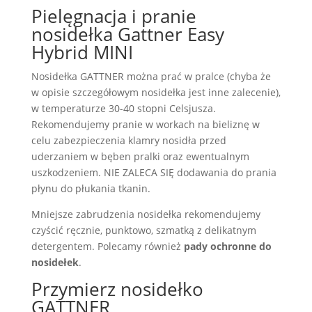
Pielęgnacja i pranie
nosidełka Gattner Easy
Hybrid MINI
Nosidełka GATTNER można prać w pralce (chyba że
w opisie szczegółowym nosidełka jest inne zalecenie),
w temperaturze 30-40 stopni Celsjusza.
Rekomendujemy pranie w workach na bieliznę w
celu zabezpieczenia klamry nosidła przed
uderzaniem w bęben pralki oraz ewentualnym
uszkodzeniem. NIE ZALECA SIĘ dodawania do prania
płynu do płukania tkanin.
Mniejsze zabrudzenia nosidełka rekomendujemy
czyścić ręcznie, punktowo, szmatką z delikatnym
detergentem. Polecamy również
pady ochronne do
nosidełek
.
Przymierz nosidełko
GATTNER