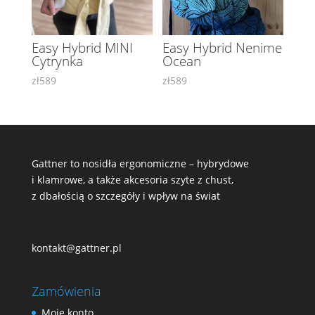
Easy Hybrid MINI
Easy Hybrid Nenime
Cytrynka
Ocean
zł
589
zł
589
Gattner to nosidła ergonomiczne – hybrydowe
i klamrowe, a także akcesoria szyte z chust,
z dbałością o szczegóły i wpływ na świat
kontakt@gattner.pl
Zamówienia
Moje konto