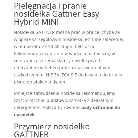
Pielęgnacja i pranie
nosidełka Gattner Easy
Hybrid MINI
Nosidełka GATTNER można prać w pralce (chyba że
w opisie szczegółowym nosidełka jest inne zalecenie),
w temperaturze 30-40 stopni Celsjusza.
Rekomendujemy pranie w workach na bieliznę w
celu zabezpieczenia klamry nosidła przed
uderzaniem w bęben pralki oraz ewentualnym
uszkodzeniem. NIE ZALECA SIĘ dodawania do prania
płynu do płukania tkanin.
Mniejsze zabrudzenia nosidełka rekomendujemy
czyścić ręcznie, punktowo, szmatką z delikatnym
detergentem. Polecamy również
pady ochronne do
nosidełek
.
Przymierz nosidełko
GATTNER