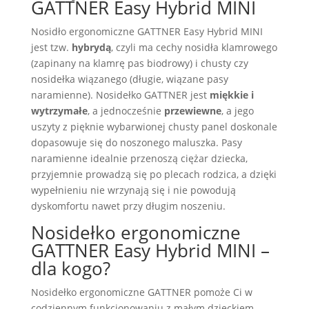
GATTNER Easy Hybrid MINI
Nosidło ergonomiczne GATTNER Easy Hybrid MINI
jest tzw.
hybrydą
, czyli ma cechy nosidła klamrowego
(zapinany na klamrę pas biodrowy) i chusty czy
nosidełka wiązanego (długie, wiązane pasy
naramienne). Nosidełko GATTNER jest
miękkie i
wytrzymałe
, a jednocześnie
przewiewne
, a jego
uszyty z pięknie wybarwionej chusty panel doskonale
dopasowuje się do noszonego maluszka. Pasy
naramienne idealnie przenoszą ciężar dziecka,
przyjemnie prowadzą się po plecach rodzica, a dzięki
wypełnieniu nie wrzynają się i nie powodują
dyskomfortu nawet przy długim noszeniu.
Nosidełko ergonomiczne
GATTNER Easy Hybrid MINI –
dla kogo?
Nosidełko ergonomiczne GATTNER pomoże Ci w
codziennym funkcjonowaniu z małym dzieckiem.