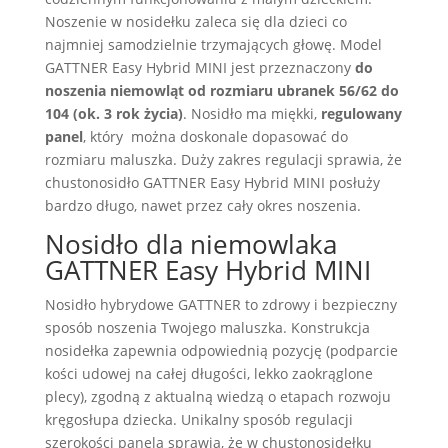
Noszenie w nosidełku zaleca się dla dzieci co
najmniej samodzielnie trzymających głowę. Model
GATTNER Easy Hybrid MINI jest przeznaczony
do
noszenia niemowląt od rozmiaru ubranek 56/62 do
104 (ok. 3 rok życia)
. Nosidło ma miękki,
regulowany
panel
, który można doskonale dopasować do
rozmiaru maluszka. Duży zakres regulacji sprawia, że
chustonosidło GATTNER Easy Hybrid MINI posłuży
bardzo długo, nawet przez cały okres noszenia.
Nosidło dla niemowlaka
GATTNER Easy Hybrid MINI
Nosidło hybrydowe GATTNER to zdrowy i bezpieczny
sposób noszenia Twojego maluszka. Konstrukcja
nosidełka zapewnia odpowiednią pozycję (podparcie
kości udowej na całej długości, lekko zaokrąglone
plecy), zgodną z aktualną wiedzą o etapach rozwoju
kręgosłupa dziecka. Unikalny sposób regulacji
szerokości panela sprawia, że w chustonosidełku